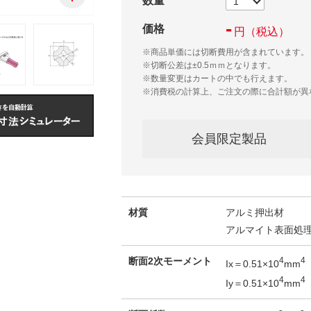
数量
-
価格
円
（税込）
※商品単価には切断費用が含まれています。
※切断公差は±0.5ｍｍとなります。
※数量変更はカートの中でも行えます。
※消費税の計算上、ご注文の際に合計額が異
会員限定製品
材質
アルミ押出材
アルマイト表面処
断面2次モーメント
4
4
Ix＝0.51×10
mm
4
4
Iy＝0.51×10
mm