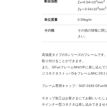
断面係数
3
3
Zx=0.54×10
mm
3
3
Zy＝0.54×10
mm
単位質量
0.56kg/m
その他
その他の情報に関
さい。
高強度タイプのSシリーズのフレームです
取り付けることができます。
また、GFunフレームNHの中に差し込んでス
ジコネクタストッパSをフレームNHに付
フレーム専用キャップ：SGF-0183 GFu
※タップ加工はお客さまにてお願いいたし
※インナー型コネクタは差し込みできませ