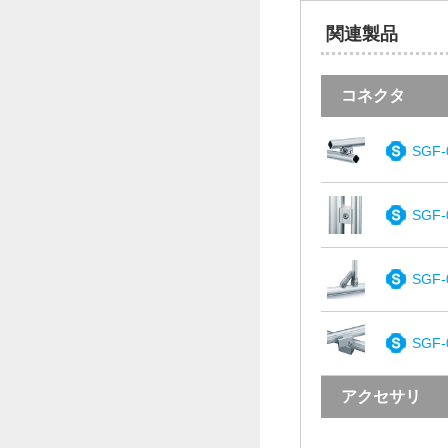
関連製品
コネクタ
SGF-
SGF-
SGF-
SGF-
アクセサリ