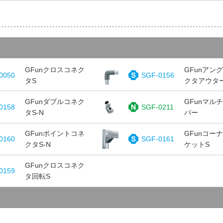
GFunクロスコネク
GFunアン
0050
SGF-0156
タS
クタアウタ
GFunダブルコネク
GFunマル
0158
SGF-0211
タS-N
パー
GFunポイントコネ
GFunコー
0160
SGF-0161
クタS-N
ケットS
GFunクロスコネク
0159
タ回転S