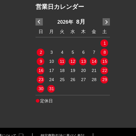
営業日カレンダー
7月
8月
2026年
2
水
木
金
土
日
月
火
水
木
金
土
日
月
2
3
4
1
9
10
11
2
3
4
5
6
7
8
6
7
5
16
17
18
9
10
11
12
13
14
15
13
14
2
23
24
25
16
17
18
19
20
21
22
20
21
9
30
31
23
24
25
26
27
28
29
27
28
30
31
定休日
定休日
護について
特定商取引法に基づく表記