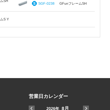
ムSH
SGF-0238
GFunフレームSH
ムS Y
営業日カレンダー
7月
8月
2026年
2