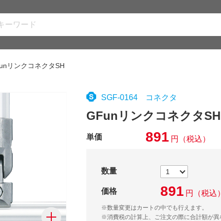
FunリンクコネクタSH
SGF-0164 コネクタ
GFunリンクコネクタSH
891
単価
円
（税込）
数量
891
価格
円
（税込
※数量変更はカートの中でも行えます。
※消費税の計算上、ご注文の際に合計額が異