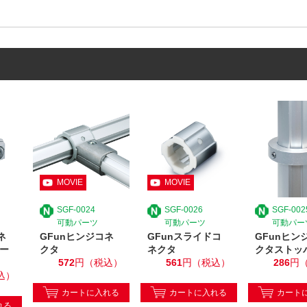
SGF-0024
SGF-0026
SGF-002
可動パーツ
可動パーツ
可動パー
ネ
GFunヒンジコネ
GFunスライドコ
GFunヒン
ー
クタ
ネクタ
クタストッ
572
円（税込）
561
円（税込）
286
円
込）
カートに入れる
カートに入れる
カート
れる