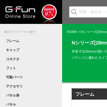
HOME
> Nシリーズ[28mm
製品カテゴリーから探す
フレーム
Nシリーズ[28m
キャップ
外形寸法28mmの扱
バランスに優れたタイ
コネクタ
フット
可動パーツ
アクセサリ
フレーム
パネル扉
パネル