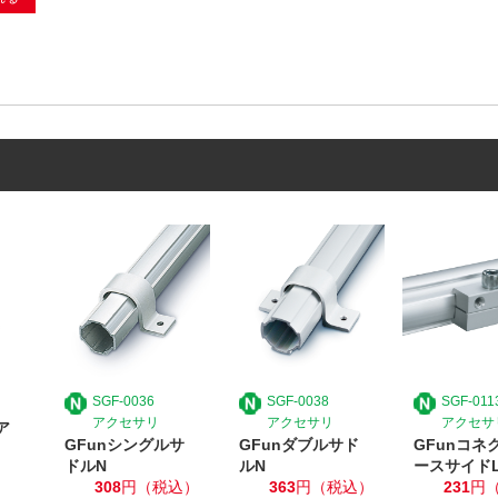
SGF-0036
SGF-0038
SGF-011
アクセサリ
アクセサリ
アクセサ
ア
GFunシングルサ
GFunダブルサド
GFunコネ
ドルN
ルN
ースサイド
308
円（税込）
363
円（税込）
231
円