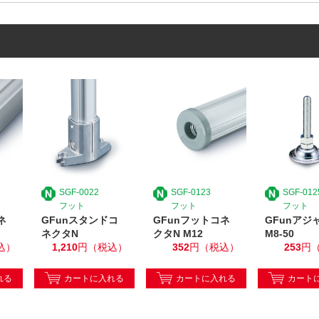
SGF-0022
SGF-0123
SGF-012
フット
フット
フット
ネ
GFunスタンドコ
GFunフットコネ
GFunアジ
ネクタN
クタN M12
M8-50
込）
1,210
円（税込）
352
円（税込）
253
円
れる
カートに入れる
カートに入れる
カート