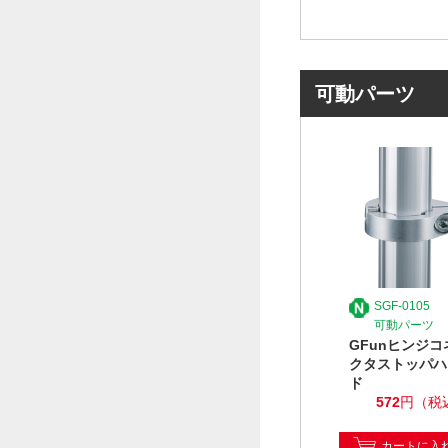
可動パーツ
SGF-0105
可動パーツ
GFunヒンジコ
クタストッパハ
ド
572
円（税
カートに入