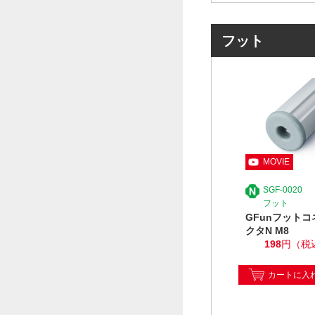
フット
SGF-0020
フット
GFunフットコ
クタN M8
198
円（税
カートに入