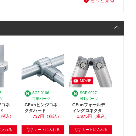
もっと見る
5
SGF-0106
SGF-0027
ツ
可動パーツ
可動パーツ
ジコネ
GFunヒンジコネ
GFunフォールデ
パ
クタハード
ィングコネクタ
（税込）
737
円（税込）
1,375
円（税込）
に入れる
カートに入れる
カートに入れる