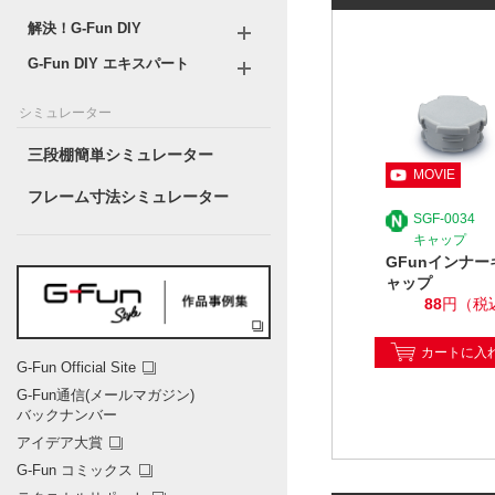
解決！G-Fun DIY
G-Fun DIY エキスパート
シミュレーター
三段棚簡単シミュレーター
フレーム寸法シミュレーター
SGF-0034
キャップ
GFunインナー
ャップ
88
円（税
カートに入
G-Fun Official Site
G-Fun通信(メールマガジン)
バックナンバー
アイデア大賞
G-Fun コミックス