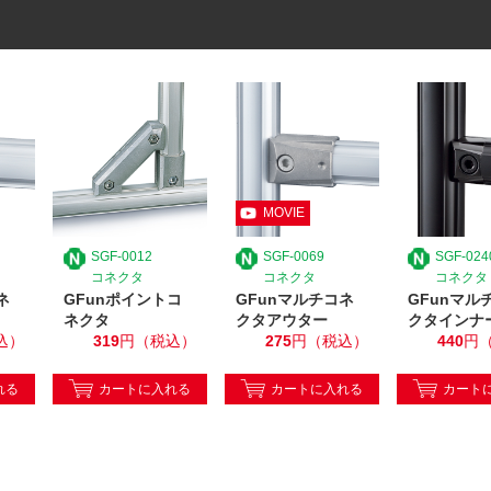
SGF-0012
SGF-0069
SGF-024
コネクタ
コネクタ
コネクタ
ネ
GFunポイントコ
GFunマルチコネ
GFunマル
ネクタ
クタアウター
クタインナー
込）
319
円（税込）
275
円（税込）
440
円
れる
カートに入れる
カートに入れる
カート