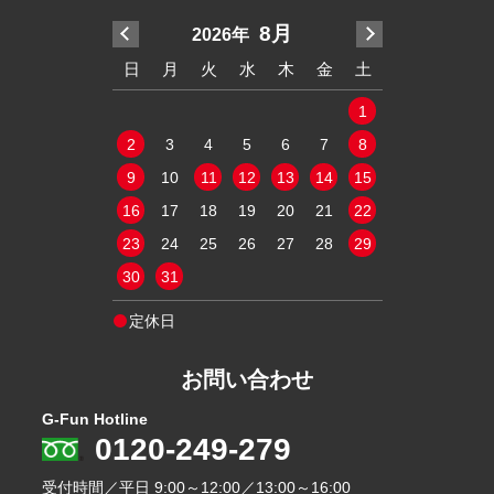
7月
8月
2026年
20
木
金
土
日
月
火
水
木
金
土
日
月
火
2
3
4
1
1
9
10
11
2
3
4
5
6
7
8
6
7
8
16
17
18
9
10
11
12
13
14
15
13
14
15
23
24
25
16
17
18
19
20
21
22
20
21
22
30
31
23
24
25
26
27
28
29
27
28
29
30
31
定休日
定休日
お問い合わせ
G-Fun Hotline
0120-249-279
受付時間／平日
9:00～12:00／13:00～16:00