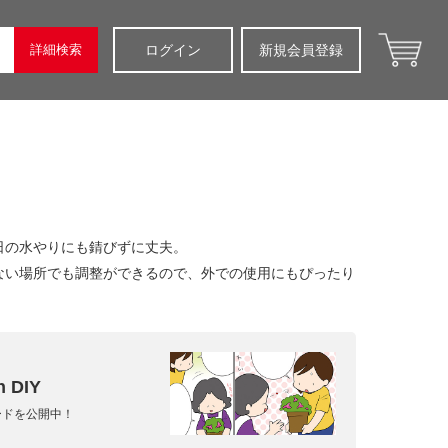
詳細検索
ログイン
新規会員登録
日の水やりにも錆びずに丈夫。
ない場所でも調整ができるので、外での使用にもぴったり
 DIY
ードを公開中！