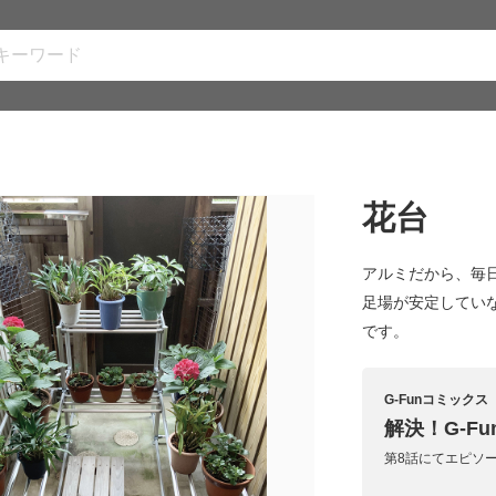
花台
アルミだから、毎
足場が安定してい
です。
G-Funコミックス
解決！G-Fun
第8話にてエピソ