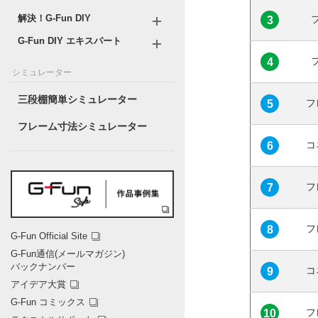
解決！G-Fun DIY
3
G-Fun DIY エキスパート
4
シミュレーター
三段棚簡単シミュレーター
フ
5
フレーム寸法シミュレーター
コ
6
フ
7
フ
8
G-Fun Official Site
G-Fun通信(メールマガジン)
バックナンバー
コ
9
アイデア大賞
G-Fun コミックス
フ
10