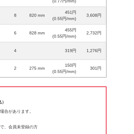
(0.77円/mm)
451円
8
820
mm
3,608円
(0.55円/mm)
455円
6
828
mm
2,732円
(0.55円/mm)
4
319円
1,276円
150円
2
275
mm
301円
(0.55円/mm)
込）
場合があります。
で、会員未登録の方