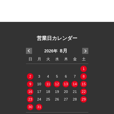
営業日カレンダー
7月
8月
2026年
20
木
金
土
日
月
火
水
木
金
土
日
月
火
2
3
4
1
1
9
10
11
2
3
4
5
6
7
8
6
7
8
16
17
18
9
10
11
12
13
14
15
13
14
15
23
24
25
16
17
18
19
20
21
22
20
21
22
30
31
23
24
25
26
27
28
29
27
28
29
30
31
定休日