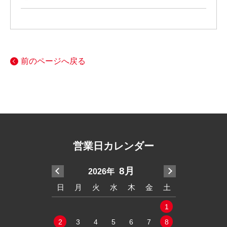
前のページへ戻る
営業日カレンダー
7月
8月
2026年
20
木
金
土
日
月
火
水
木
金
土
日
月
火
2
3
4
1
1
9
10
11
2
3
4
5
6
7
8
6
7
8