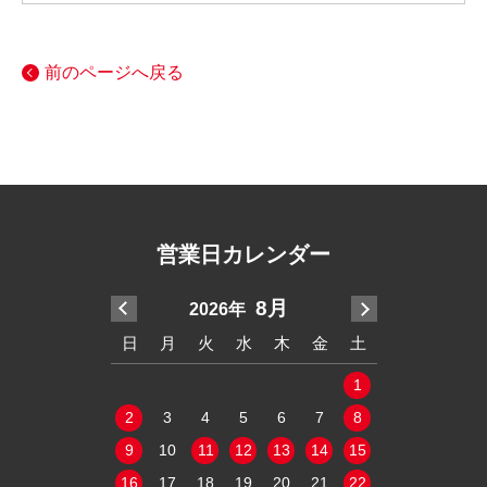
前のページへ戻る
営業日カレンダー
7月
8月
2026年
20
木
金
土
日
月
火
水
木
金
土
日
月
火
2
3
4
1
1
9
10
11
2
3
4
5
6
7
8
6
7
8
16
17
18
9
10
11
12
13
14
15
13
14
15
23
24
25
16
17
18
19
20
21
22
20
21
22