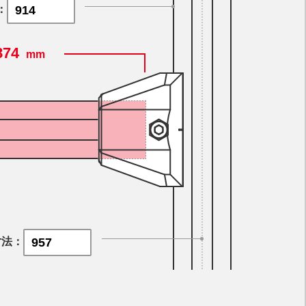
：
874
mm
寸法：