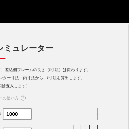
シミュレーター
、差込側フレームの長さ（ℓ寸法）は変わります。
ンター寸法・内寸法から、ℓ寸法を算出します。
四捨五入します）
ーの使い方
：