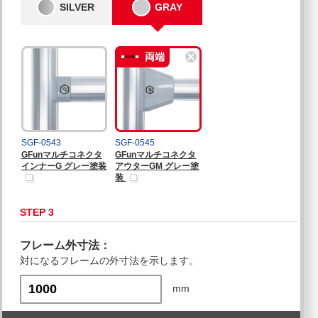
SILVER
GRAY
格
円
SGF-0543
SGF-0545
GFunマルチコネクタ
GFunマルチコネクタ
インナーG グレー塗装
アウターGM グレー塗
装
STEP 3
フレーム外寸法：
対になるフレームの外寸法を示します。
mm