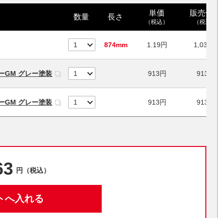
単価
販売価
数量
長さ
（税込）
（税込）
874
mm
1.19
円
1,037
ーGM グレー塗装
913
円
913
円
ーGM グレー塗装
913
円
913
円
63
円（税込）
トへ入れる