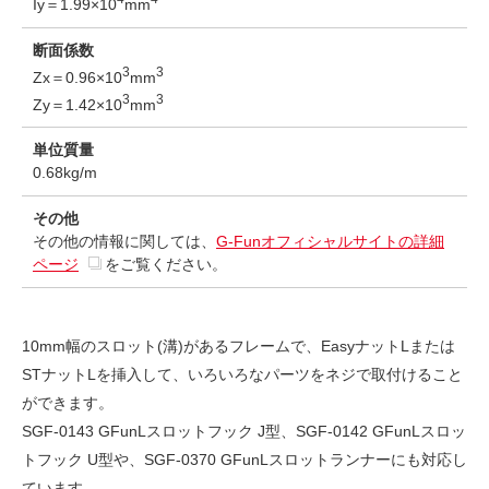
Iy＝1.99×10
mm
断面係数
3
3
Zx＝0.96×10
mm
3
3
Zy＝1.42×10
mm
単位質量
0.68kg/m
その他
その他の情報に関しては、
G-Funオフィシャルサイトの詳細
ページ
をご覧ください。
10mm幅のスロット(溝)があるフレームで、EasyナットLまたは
STナットLを挿入して、いろいろなパーツをネジで取付けること
ができます。
SGF-0143 GFunLスロットフック J型、SGF-0142 GFunLスロッ
トフック U型や、SGF-0370 GFunLスロットランナーにも対応し
ています。