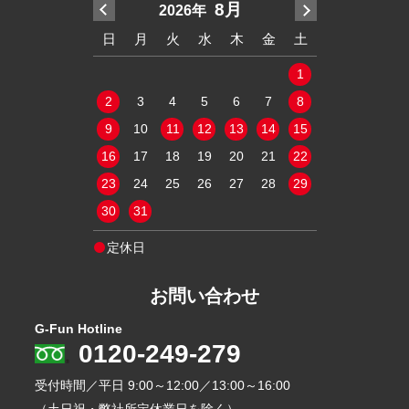
7月
8月
2026年
20
木
金
土
日
月
火
水
木
金
土
日
月
火
2
3
4
1
1
9
10
11
2
3
4
5
6
7
8
6
7
8
16
17
18
9
10
11
12
13
14
15
13
14
15
23
24
25
16
17
18
19
20
21
22
20
21
22
30
31
23
24
25
26
27
28
29
27
28
29
30
31
定休日
定休日
お問い合わせ
G-Fun Hotline
0120-249-279
受付時間／平日
9:00～12:00／13:00～16:00