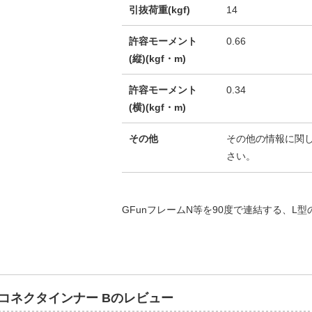
引抜荷重(kgf)
14
許容モーメント
0.66
(縦)(kgf・m)
許容モーメント
0.34
(横)(kgf・m)
その他
その他の情報に関
さい。
GFunフレームN等を90度で連結する、L
ルコネクタインナー Bのレビュー