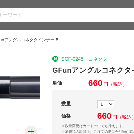
Funアングルコネクタインナー B
SGF-0245 コネクタ
GFunアングルコネクタ
660
単価
円
（税込）
数量
660
価格
円
（税込
※数量変更はカートの中でも行えます。
※消費税の計算上、ご注文の際に合計額が異