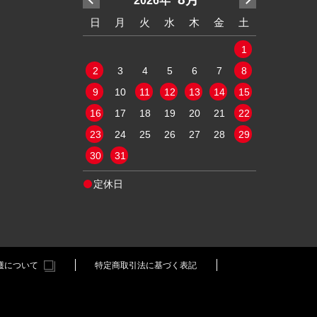
2026年
2
水
木
金
土
日
月
火
水
木
金
土
日
月
2
3
4
1
9
10
11
2
3
4
5
6
7
8
6
7
5
16
17
18
9
10
11
12
13
14
15
13
14
2
23
24
25
16
17
18
19
20
21
22
20
21
9
30
31
23
24
25
26
27
28
29
27
28
30
31
定休日
定休日
護について
特定商取引法に基づく表記