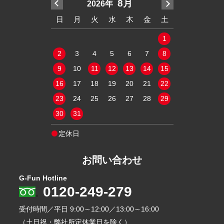
7月
8月
2026年
20
木
金
土
日
月
火
水
木
金
土
日
月
火
2
3
4
1
1
9
10
11
2
3
4
5
6
7
8
6
7
8
16
17
18
9
10
11
12
13
14
15
13
14
15
23
24
25
16
17
18
19
20
21
22
20
21
22
30
31
23
24
25
26
27
28
29
27
28
29
30
31
定休日
定休日
お問い合わせ
G-Fun Hotline
0120-249-279
受付時間／平日
9:00～12:00／13:00～16:00
（土日祝・弊社所定休業日を除く）