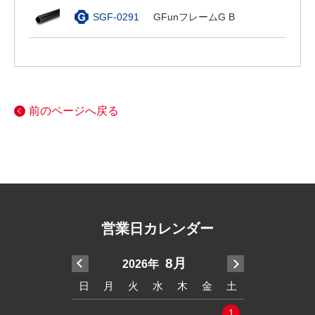
SGF-0291
GFunフレームG B
前のページへ戻る
営業日カレンダー
7月
8月
2026年
20
木
金
土
日
月
火
水
木
金
土
日
月
火
2
3
4
1
1