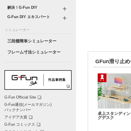
解決！G-Fun DIY
G-Fun DIY エキスパート
シミュレーター
三段棚簡単シミュレーター
フレーム寸法シミュレーター
GFun滑り止
G-Fun Official Site
G-Fun通信(メールマガジン)
バックナンバー
卓上スタンディン
アイデア大賞
グデスク
G-Fun コミックス