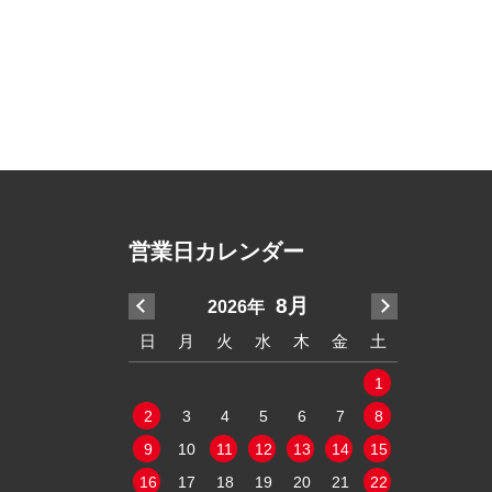
営業日カレンダー
7月
8月
2026年
2
水
木
金
土
日
月
火
水
木
金
土
日
月
2
3
4
1
9
10
11
2
3
4
5
6
7
8
6
7
5
16
17
18
9
10
11
12
13
14
15
13
14
2
23
24
25
16
17
18
19
20
21
22
20
21