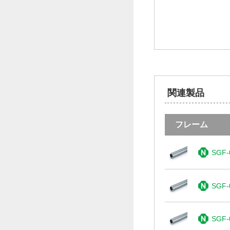
関連製品
フレーム
SGF-
SGF-
SGF-