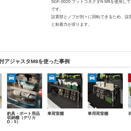
SGF-0020 フットコネクタN M8を
です。
設置部とノブが別々に回転できるため、設
と粘着力が戻ります。
め付アジャスタM8を使った事例
釣具・ボート用品
車荷室棚
車用荷室棚
収納棚（デリカ
D：5）