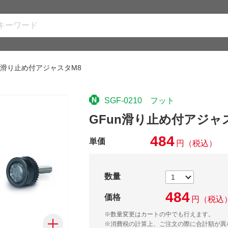
un滑り止め付アジャスタM8
SGF-0210 フット
GFun滑り止め付アジャ
484
単価
円
（税込）
数量
484
価格
円
（税込
※数量変更はカートの中でも行えます。
※消費税の計算上、ご注文の際に合計額が異