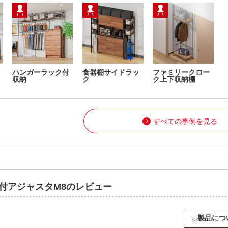
ハンガーラック付
食器棚サイドラッ
ファミリークロー
収納
ク
ク上下収納棚
すべての事例を見る
め付アジャスタM8のレビュー
製品につ