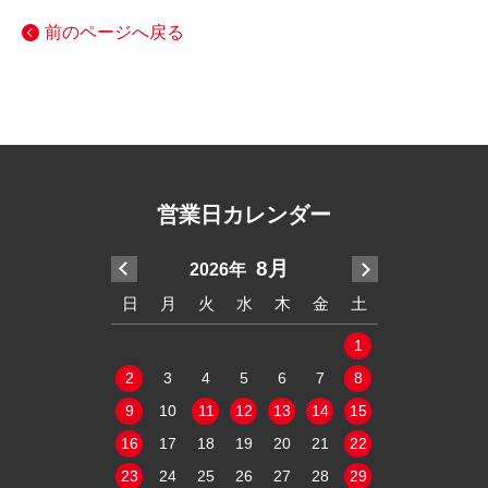
前のページへ戻る
営業日カレンダー
7月
8月
2026年
20
木
金
土
日
月
火
水
木
金
土
日
月
火
2
3
4
1
1
9
10
11
2
3
4
5
6
7
8
6
7
8
16
17
18
9
10
11
12
13
14
15
13
14
15
23
24
25
16
17
18
19
20
21
22
20
21
22
30
31
23
24
25
26
27
28
29
27
28
29