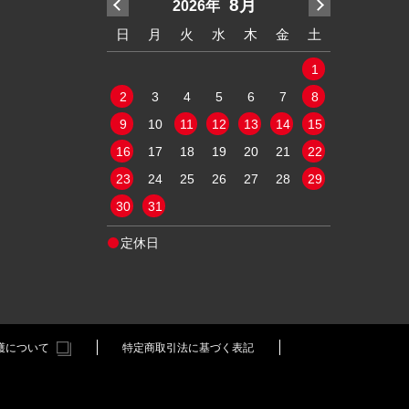
7月
8月
2026年
2
水
木
金
土
日
月
火
水
木
金
土
日
月
2
3
4
1
9
10
11
2
3
4
5
6
7
8
6
7
5
16
17
18
9
10
11
12
13
14
15
13
14
2
23
24
25
16
17
18
19
20
21
22
20
21
9
30
31
23
24
25
26
27
28
29
27
28
30
31
定休日
定休日
護について
特定商取引法に基づく表記