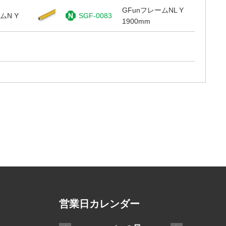
GFunフレームNL Y
ムN Y
SGF-0083
1900mm
営業日カレンダー