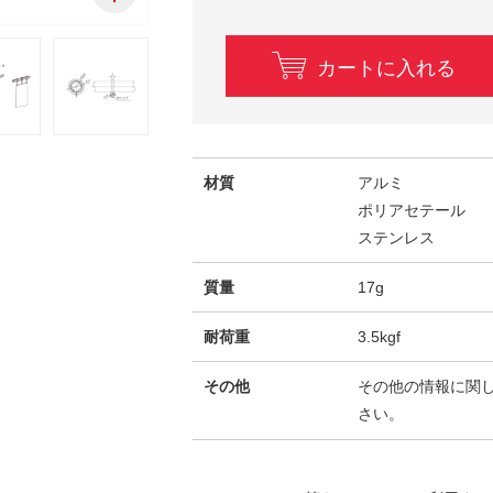
カートに入れる
材質
アルミ
ポリアセテール
ステンレス
質量
17g
耐荷重
3.5kgf
その他
その他の情報に関
さい。