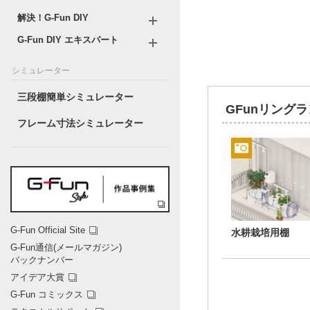
解決！G-Fun DIY
G-Fun DIY エキスパート
シミュレーター
三段棚簡単シミュレーター
GFunリング
フレーム寸法シミュレーター
G-Fun Official Site
水耕栽培用棚
G-Fun通信(メールマガジン)
バックナンバー
アイデア大賞
G-Fun コミックス