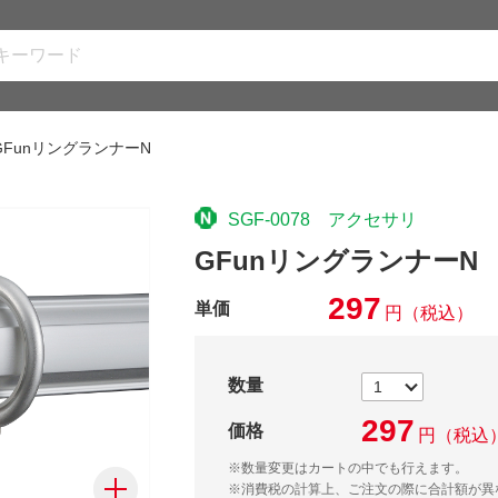
GFunリングランナーN
SGF-0078 アクセサリ
GFunリングランナーN
297
単価
円
（税込）
数量
297
価格
円
（税込
※数量変更はカートの中でも行えます。
※消費税の計算上、ご注文の際に合計額が異