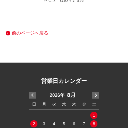
前のページへ戻る
営業日カレンダー
7月
8月
2026年
20
木
金
土
日
月
火
水
木
金
土
日
月
火
2
3
4
1
1
9
10
11
2
3
4
5
6
7
8
6
7
8