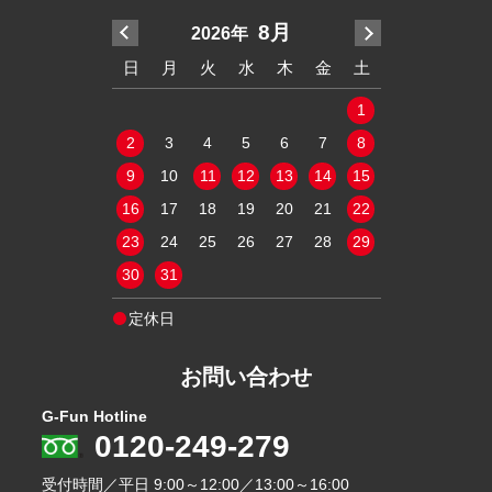
7月
8月
2026年
20
木
金
土
日
月
火
水
木
金
土
日
月
火
2
3
4
1
1
9
10
11
2
3
4
5
6
7
8
6
7
8
16
17
18
9
10
11
12
13
14
15
13
14
15
23
24
25
16
17
18
19
20
21
22
20
21
22
30
31
23
24
25
26
27
28
29
27
28
29
30
31
定休日
定休日
お問い合わせ
G-Fun Hotline
0120-249-279
受付時間／平日
9:00～12:00／13:00～16:00