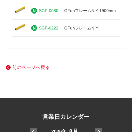
SGF-0080
GFunフレームN Y 1900mm
SGF-0222
GFunフレームN Y
前のページへ戻る
営業日カレンダー
7月
8月
2026年
20