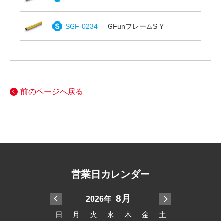
SGF-0234
GFunフレームS Y
前のページへ戻る
営業日カレンダー
7月
8月
2026年
20
木
金
土
日
月
火
水
木
金
土
日
月
火