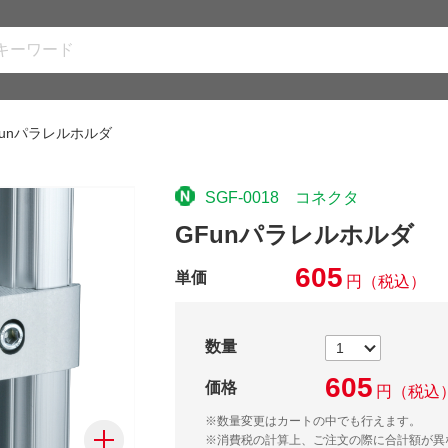
Funパラレルホルダ
SGF-0018 コネクタ
GFunパラレルホルダ
605
単価
円
（税込）
数量
605
価格
円
（税込
※数量変更はカートの中でも行えます。
※消費税の計算上、ご注文の際に合計額が異