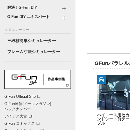
解決！G-Fun DIY
G-Fun DIY エキスパート
シミュレーター
三段棚簡単シミュレーター
フレーム寸法シミュレーター
GFunパラレ
G-Fun Official Site
G-Fun通信(メールマガジン)
バックナンバー
ハイエース用セカ
アイデア大賞
ンドシート前テー
ブル
G-Fun コミックス