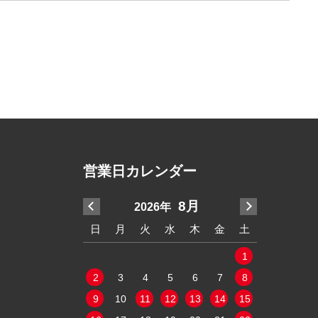
営業日カレンダー
7月
8月
2026年
2
水
木
金
土
日
月
火
水
木
金
土
日
月
2
3
4
1
9
10
11
2
3
4
5
6
7
8
6
7
5
16
17
18
9
10
11
12
13
14
15
13
14