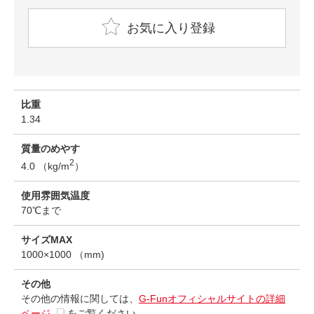
お気に入り登録
比重
1.34
質量のめやす
2
4.0 （kg/m
）
使用雰囲気温度
70℃まで
サイズMAX
1000×1000 （mm)
その他
その他の情報に関しては、
G-Funオフィシャルサイトの詳細
ページ
をご覧ください。