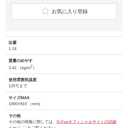
お気に入り登録
比重
1.14
質量のめやす
2
3.42 （kg/m
）
使用雰囲気温度
125℃まで
サイズMAX
1000×910 （mm)
その他
その他の情報に関しては、
G-Funオフィシャルサイトの詳細
ページ
をご覧ください。