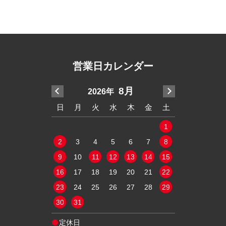
営業日カレンダー
7月
8月
2026年
20
木
金
土
日
月
火
水
木
金
土
日
月
火
2
3
4
1
1
9
10
11
2
3
4
5
6
7
8
6
7
8
16
17
18
9
10
11
12
13
14
15
13
14
15
23
24
25
16
17
18
19
20
21
22
20
21
22
30
31
23
24
25
26
27
28
29
27
28
29
30
31
定休日
定休日