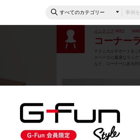
インテリア
#052
W40
コーナー
テクニカルサポートをご
スペースに最適なラック
など、コーナーにある付
3D View
ドラッグで回転します