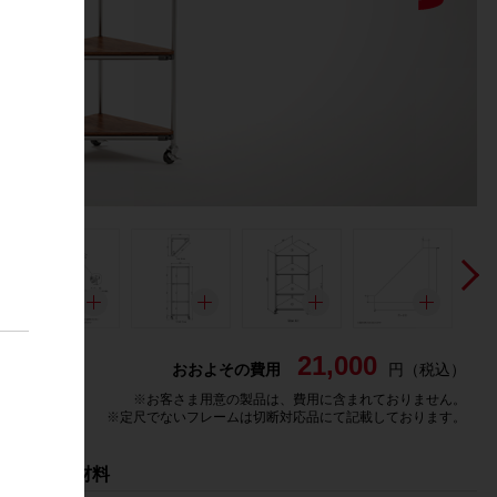
21,000
おおよその費用
円（税込）
※
お客さま用意の製品は、費用に含まれておりません。
※
定尺でないフレームは切断対応品にて記載しております。
G-Fun 材料