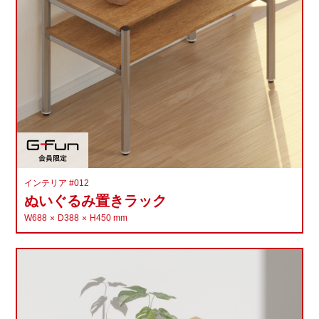
インテリア #012
ぬいぐるみ置きラック
W688
D388
H450
mm