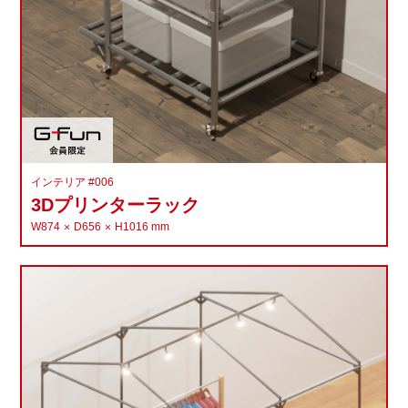
インテリア #006
3Dプリンターラック
W874
D656
H1016
mm