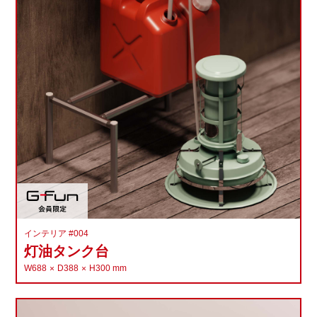
インテリア #004
灯油タンク台
W688
D388
H300
mm