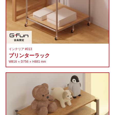
インテリア #013
プリンターラック
W816
D756
H881
mm