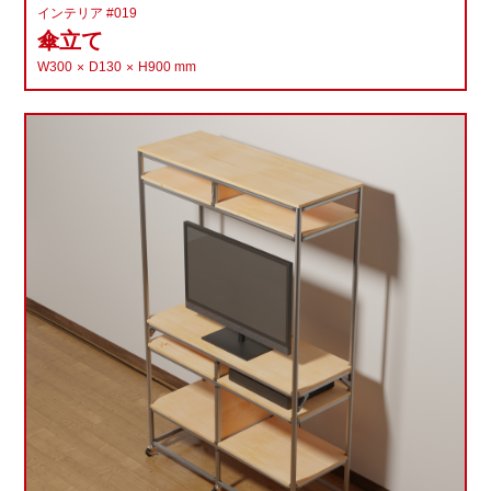
インテリア #019
傘立て
W300
D130
H900
mm