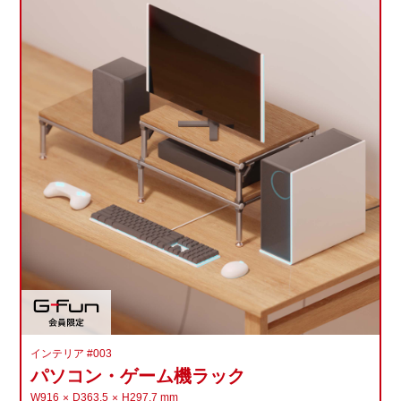
インテリア #003
パソコン・ゲーム機ラック
W916
D363.5
H297.7
mm