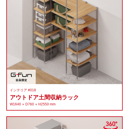
インテリア #018
アウトドア土間収納ラック
W1640
D760
H2550
mm