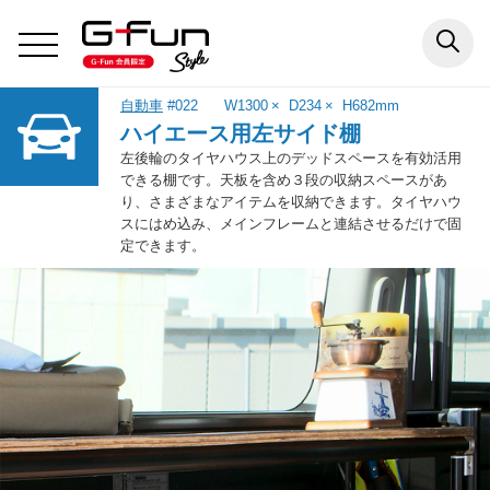
自動車
#022
W1300
D234
H682
mm
ハイエース用左サイド棚
左後輪のタイヤハウス上のデッドスペースを有効活用
できる棚です。天板を含め３段の収納スペースがあ
り、さまざまなアイテムを収納できます。タイヤハウ
スにはめ込み、メインフレームと連結させるだけで固
定できます。
インテリア
エクステリア
アウトドア