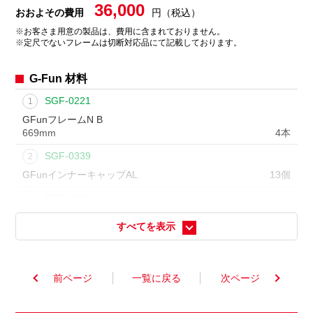
36,000
おおよその費用
円（税込）
※
お客さま用意の製品は、費用に含まれておりません。
※
定尺でないフレームは切断対応品にて記載しております。
G-Fun 材料
SGF-0221
1
GFunフレームN B
669mm
4本
SGF-0339
2
GFunインナーキャップAL
13個
SGF-0361
3
GFunラバーフットインナーN
6個
すべてを表示
SGF-0221
4
GFunフレームN B
1212mm
2本
前ページ
一覧に戻る
次ページ
SGF-0007
5