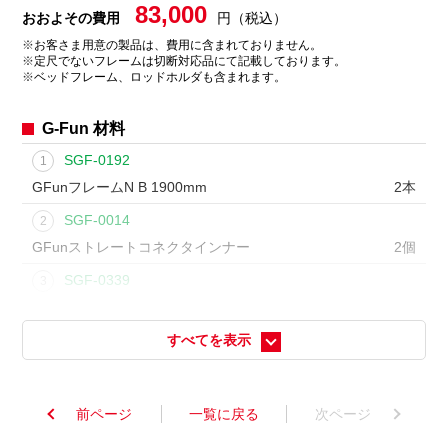
83,000
おおよその費用
円（税込）
※
お客さま用意の製品は、費用に含まれておりません。
※
定尺でないフレームは切断対応品にて記載しております。
※
ベッドフレーム、ロッドホルダも含まれます。
G-Fun 材料
SGF-0192
1
GFunフレームN B 1900mm
2本
SGF-0014
2
GFunストレートコネクタインナー
2個
SGF-0339
3
GFunインナーキャップAL
31個
SGF-0221
すべてを表示
4
GFunフレームN B
116.5mm
2本
前ページ
一覧に戻る
次ページ
SGF-0007
5
GFunマルチコネクタインナー
27個