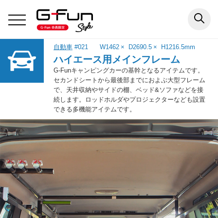
自動車
#021
W1462
D2690.5
H1216.5
mm
ハイエース用メインフレーム
G-Funキャンピングカーの基幹となるアイテムです。
セカンドシートから最後部までにおよぶ大型フレーム
で、天井収納やサイドの棚、ベッド&ソファなどを接
続します。ロッドホルダやプロジェクターなども設置
できる多機能アイテムです。
インテリア
エクステリア
アウトドア