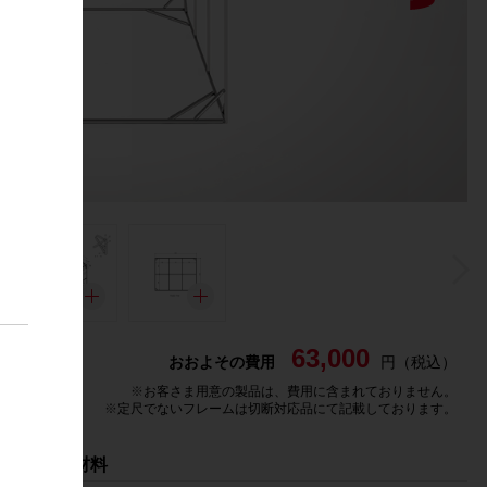
63,000
おおよその費用
円（税込）
※
お客さま用意の製品は、費用に含まれておりません。
※
定尺でないフレームは切断対応品にて記載しております。
G-Fun 材料