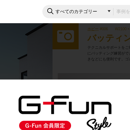
ホビー
#006
W2100
バッティ
テクニカルサポートをご
にバッティング練習がで
きなどにも便利です。ゴ
3D View
ドラッグで回転します